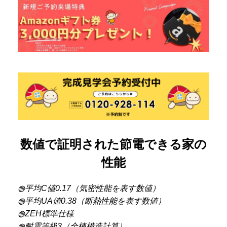
数値で証明された節電できる家の
性能
◍平均C値0.17（気密性能を表す数値）
◍平均UA値0.38（断熱性能を表す数値）
◍ZEH標準仕様
◍耐震等級3（全棟構造計算）