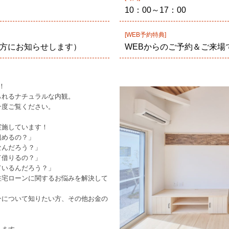
10：00～17：00
[WEB予約特典]
方にお知らせします）
WEBからのご予約＆ご来場
！
られるナチュラルな内観。
一度ご覧ください。
実施しています！
組めるの？」
なんだろう？」
て借りるの？」
ているんだろう？」
住宅ローンに関するお悩みを解決して
ンについて知りたい方、その他お金の