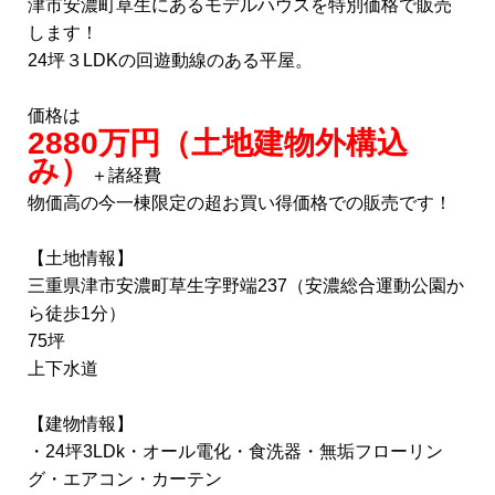
津市安濃町草生にあるモデルハウスを特別価格で販売
します！
24坪３LDKの回遊動線のある平屋。
価格は
2880万円（土地建物外構込
み）
＋諸経費
物価高の今一棟限定の超お買い得価格での販売です！
【土地情報】
三重県津市安濃町草生字野端237（安濃総合運動公園か
ら徒歩1分）
75坪
上下水道
【建物情報】
・24坪3LDk・オール電化・食洗器・無垢フローリン
グ・エアコン・カーテン