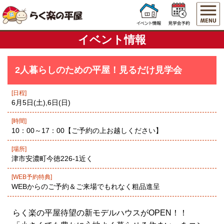
イベント情報
2人暮らしのための平屋！見るだけ見学会
[日程]
6月5日(土),6日(日)
[時間]
10：00～17：00【ご予約の上お越しください】
[場所]
津市安濃町今徳226-1近く
[WEB予約特典]
WEBからのご予約＆ご来場でもれなく粗品進呈
らく楽の平屋待望の新モデルハウスがOPEN！！