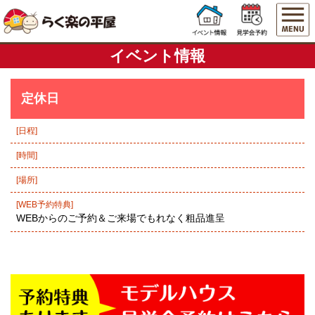
イベント情報
定休日
[日程]
[時間]
[場所]
[WEB予約特典]
WEBからのご予約＆ご来場でもれなく粗品進呈