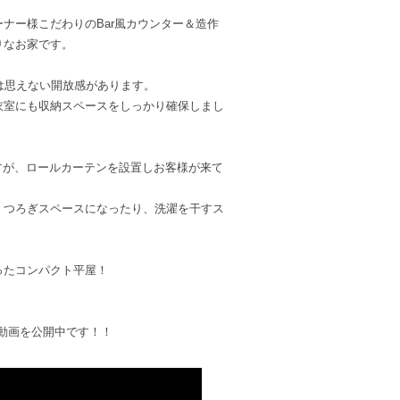
ナー様こだわりのBar風カウンター＆造作
りなお家です。
は思えない開放感があります。
衣室にも収納スペースをしっかり確保しまし
すが、ロールカーテンを設置しお客様が来て
くつろぎスペースになったり、洗濯を干すス
ったコンパクト平屋！
ムツアー動画を公開中です！！