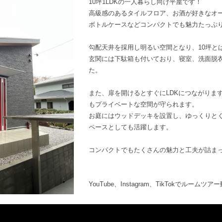
10坪1LDKの一人暮らし向け平屋です！
高級感のあるタイルフロア、お酒が好きなオー
ボトルケースなどコンパクトでも魅力たっぷ
勾配天井を採用し明るい空間となり、10坪と
玄関には下駄箱も付いており、寝室、洗面脱
た。
また、扉を開けるとすぐにLDKにつながりま
もプライベートな空間が守られます。
お庭にはウッドデッキを設置し、ゆっくりと
ペースとしても活躍します。
コンパクトでもたくさんの魅力と工夫が詰ま
YouTube、Instagram、TikTokでルー